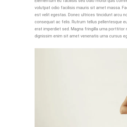
Elementum eu facilisis sed odio morbi quis com
volutpat odio facilisis mauris sit amet massa. Fa
est velit egestas. Donec ultrices tincidunt arcu no
consequat ac felis. Rutrum tellus pellentesque eu 
erat imperdiet sed. Magna fringilla urna porttitor 
dignissim enim sit amet venenatis urna cursus ege