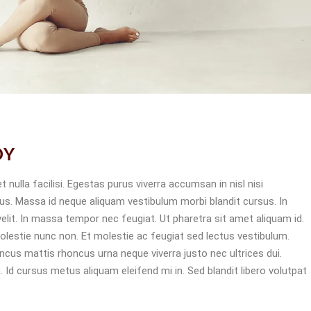
DY
ulla facilisi. Egestas purus viverra accumsan in nisl nisi
urus. Massa id neque aliquam vestibulum morbi blandit cursus. In
lit. In massa tempor nec feugiat. Ut pharetra sit amet aliquam id.
olestie nunc non. Et molestie ac feugiat sed lectus vestibulum.
honcus mattis rhoncus urna neque viverra justo nec ultrices dui.
Id cursus metus aliquam eleifend mi in. Sed blandit libero volutpat