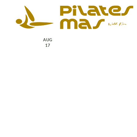
AUG
17