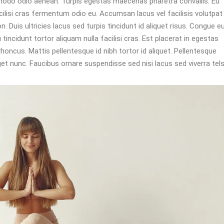
modo odio aenean. Turpis egestas maecenas pharetra convallis. Eu
cilisi cras fermentum odio eu. Accumsan lacus vel facilisis volutpat
n. Duis ultricies lacus sed turpis tincidunt id aliquet risus. Congue e
tincidunt tortor aliquam nulla facilisi cras. Est placerat in egestas
rhoncus. Mattis pellentesque id nibh tortor id aliquet. Pellentesque
t nunc. Faucibus ornare suspendisse sed nisi lacus sed viverra tels