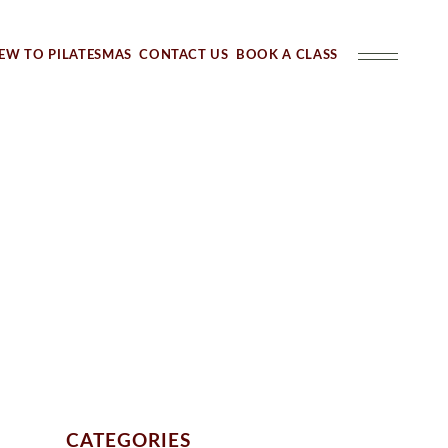
New Member
Al
EW TO PILATESMAS
CONTACT US
BOOK A CLASS
New Member
Alre
CATEGORIES