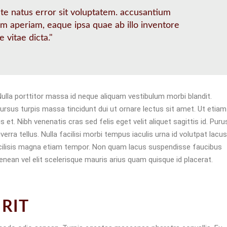
ste natus error sit voluptatem. accusantium
 aperiam, eaque ipsa quae ab illo inventore
e vitae dicta."
Nulla porttitor massa id neque aliquam vestibulum morbi blandit.
Cursus turpis massa tincidunt dui ut ornare lectus sit amet. Ut etiam
t. Nibh venenatis cras sed felis eget velit aliquet sagittis id. Puru
rra tellus. Nulla facilisi morbi tempus iaculis urna id volutpat lacus
facilisis magna etiam tempor. Non quam lacus suspendisse faucibus
ean vel elit scelerisque mauris arius quam quisque id placerat.
RIT