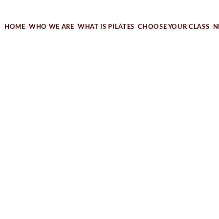
Our Studio
HOME
WHO WE ARE
WHAT IS PILATES
CHOOSE YOUR CLASS
N
Our Instructor
Our Studio
Our Instructor